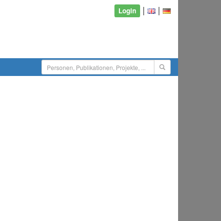
|
|
Login