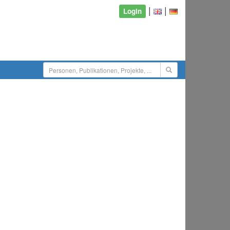
|
|
Login