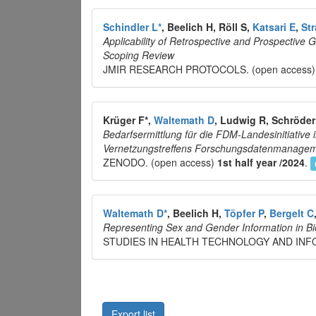
Schindler L*
, Beelich H, Röll S,
Katsari E
,
St
Applicability of Retrospective and Prospective G
Scoping Review
JMIR RESEARCH PROTOCOLS. (open access
Krüger F*,
Waltemath D
, Ludwig R, Schröder
Bedarfsermittlung für die FDM-Landesinitiativ
Vernetzungstreffens Forschungsdatenmanage
ZENODO. (open access)
1st half year /2024
.
Waltemath D*
, Beelich H,
Töpfer P
,
Bergelt C
Representing Sex and Gender Information in B
STUDIES IN HEALTH TECHNOLOGY AND INF
Export list