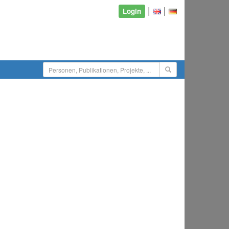
|
|
Login