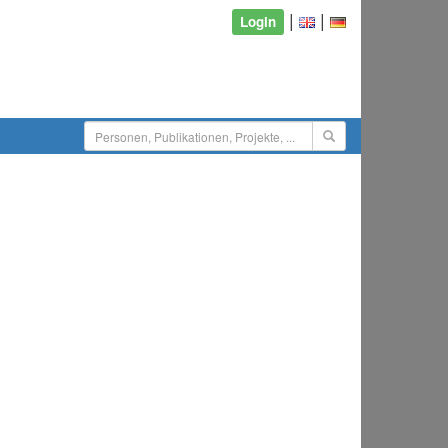
|
|
Login