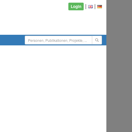
|
|
Login