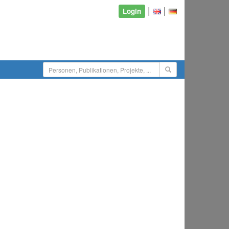
|
|
Login