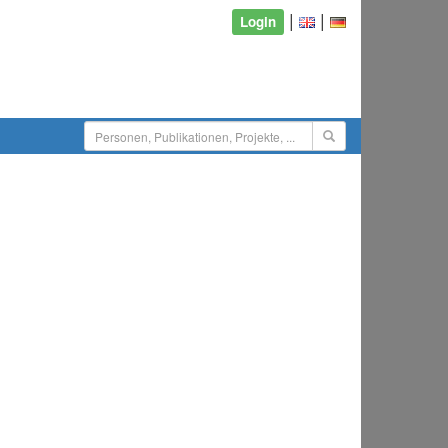
|
|
Login