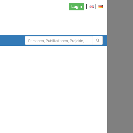
|
|
Login