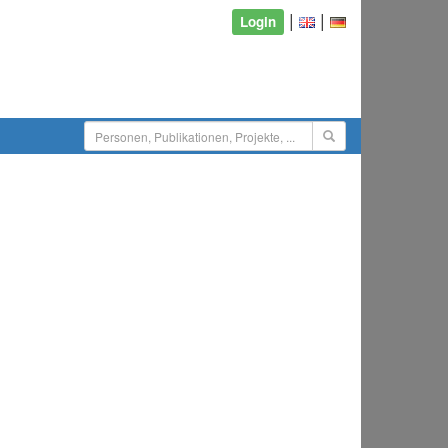
|
|
Login