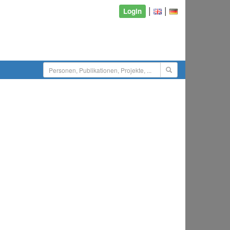
|
|
Login