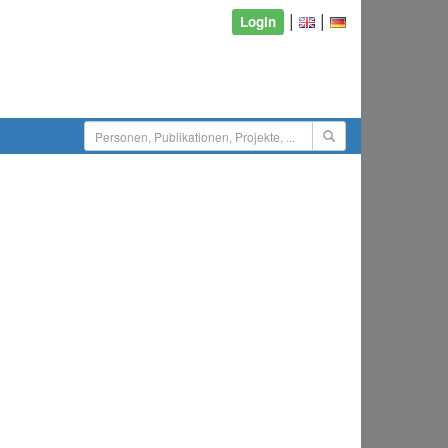
|
|
Login