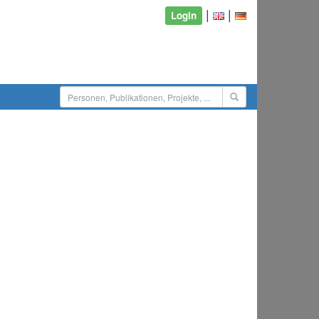
|
|
Login