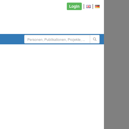
|
|
Login