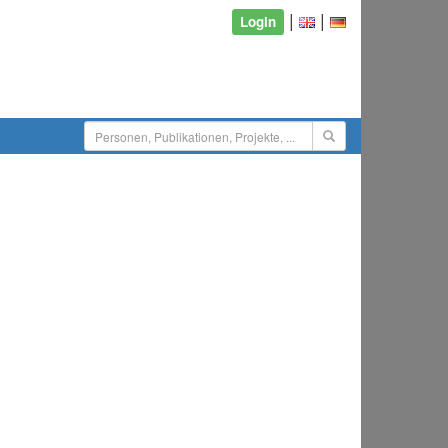
|
|
Login