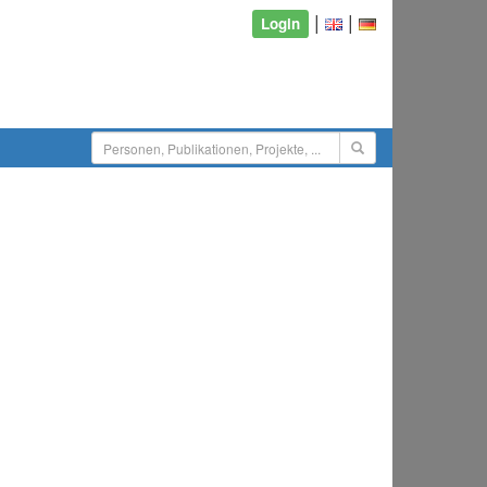
|
|
Login