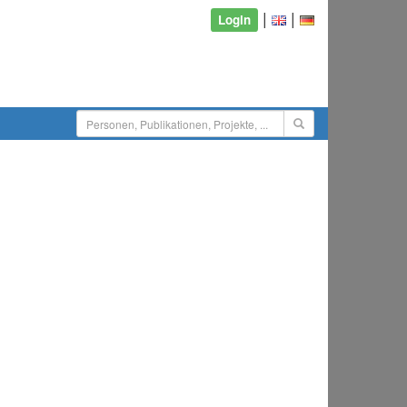
|
|
Login