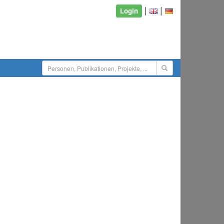
|
|
Login