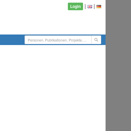
|
|
Login