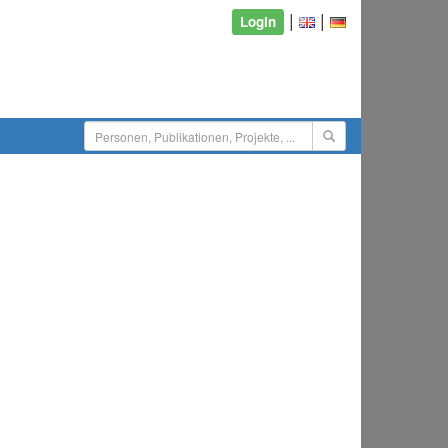
|
|
Login