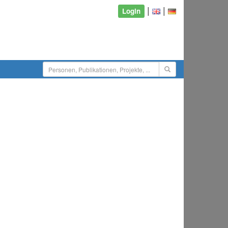
|
|
Login