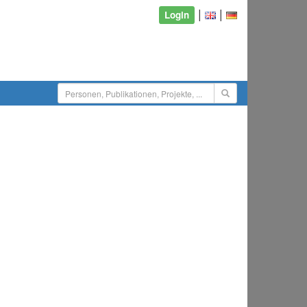
|
|
Login