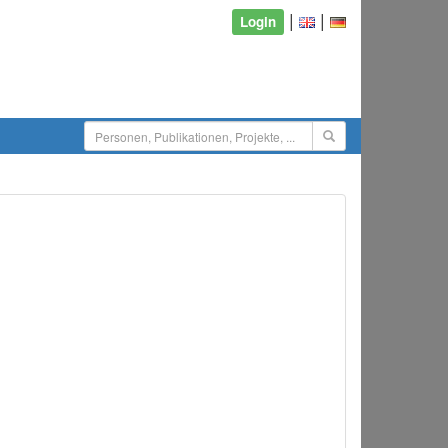
|
|
Login