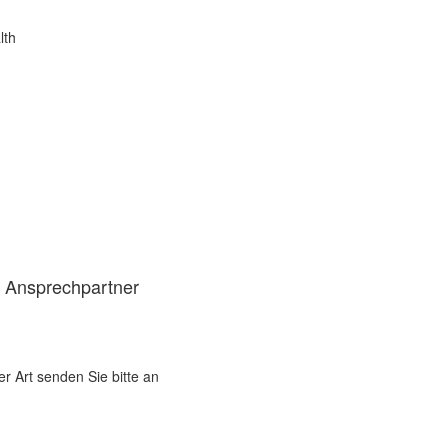
lth
d Ansprechpartner
er Art senden Sie bitte an