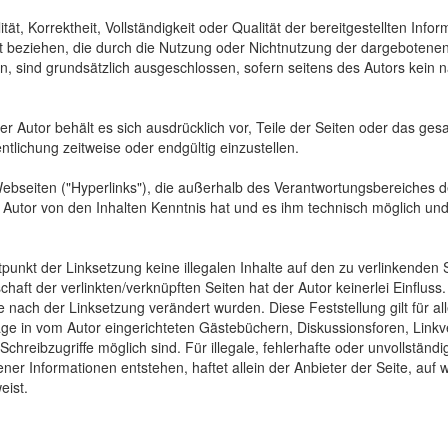
tät, Korrektheit, Vollständigkeit oder Qualität der bereitgestellten In
Art beziehen, die durch die Nutzung oder Nichtnutzung der dargebotenen
, sind grundsätzlich ausgeschlossen, sofern seitens des Autors kein n
 Der Autor behält es sich ausdrücklich vor, Teile der Seiten oder das
ntlichung zeitweise oder endgültig einzustellen.
Webseiten ("Hyperlinks"), die außerhalb des Verantwortungsbereiches d
der Autor von den Inhalten Kenntnis hat und es ihm technisch möglich u
tpunkt der Linksetzung keine illegalen Inhalte auf den zu verlinkenden
haft der verlinkten/verknüpften Seiten hat der Autor keinerlei Einfluss.
 die nach der Linksetzung verändert wurden. Diese Feststellung gilt für 
ge in vom Autor eingerichteten Gästebüchern, Diskussionsforen, Linkve
hreibzugriffe möglich sind. Für illegale, fehlerhafte oder unvollständ
er Informationen entstehen, haftet allein der Anbieter der Seite, auf 
eist.