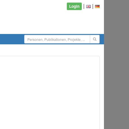
|
|
Login