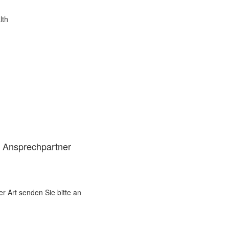
lth
d Ansprechpartner
er Art senden Sie bitte an