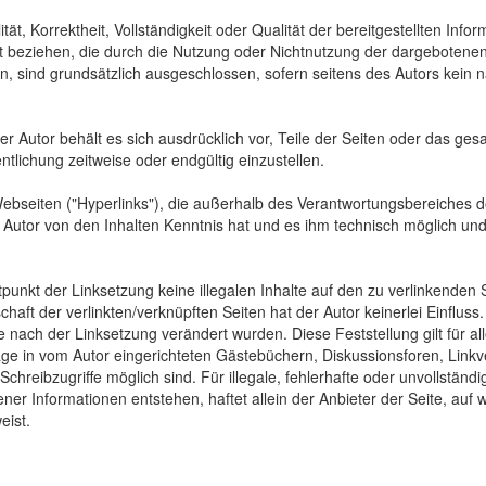
tät, Korrektheit, Vollständigkeit oder Qualität der bereitgestellten In
Art beziehen, die durch die Nutzung oder Nichtnutzung der dargebotenen
, sind grundsätzlich ausgeschlossen, sofern seitens des Autors kein n
 Der Autor behält es sich ausdrücklich vor, Teile der Seiten oder das
ntlichung zeitweise oder endgültig einzustellen.
Webseiten ("Hyperlinks"), die außerhalb des Verantwortungsbereiches d
der Autor von den Inhalten Kenntnis hat und es ihm technisch möglich u
tpunkt der Linksetzung keine illegalen Inhalte auf den zu verlinkenden
haft der verlinkten/verknüpften Seiten hat der Autor keinerlei Einfluss.
 die nach der Linksetzung verändert wurden. Diese Feststellung gilt für 
ge in vom Autor eingerichteten Gästebüchern, Diskussionsforen, Linkve
hreibzugriffe möglich sind. Für illegale, fehlerhafte oder unvollständ
er Informationen entstehen, haftet allein der Anbieter der Seite, auf 
eist.