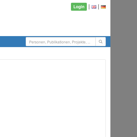
|
|
Login