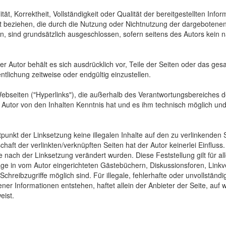
tät, Korrektheit, Vollständigkeit oder Qualität der bereitgestellten In
Art beziehen, die durch die Nutzung oder Nichtnutzung der dargebotenen
, sind grundsätzlich ausgeschlossen, sofern seitens des Autors kein n
 Der Autor behält es sich ausdrücklich vor, Teile der Seiten oder das
ntlichung zeitweise oder endgültig einzustellen.
Webseiten ("Hyperlinks"), die außerhalb des Verantwortungsbereiches d
der Autor von den Inhalten Kenntnis hat und es ihm technisch möglich u
tpunkt der Linksetzung keine illegalen Inhalte auf den zu verlinkenden
haft der verlinkten/verknüpften Seiten hat der Autor keinerlei Einfluss.
 die nach der Linksetzung verändert wurden. Diese Feststellung gilt für 
ge in vom Autor eingerichteten Gästebüchern, Diskussionsforen, Linkve
hreibzugriffe möglich sind. Für illegale, fehlerhafte oder unvollständ
er Informationen entstehen, haftet allein der Anbieter der Seite, auf 
eist.