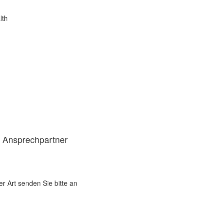
lth
d Ansprechpartner
er Art senden Sie bitte an