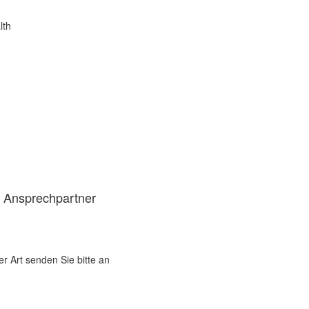
lth
d Ansprechpartner
er Art senden Sie bitte an