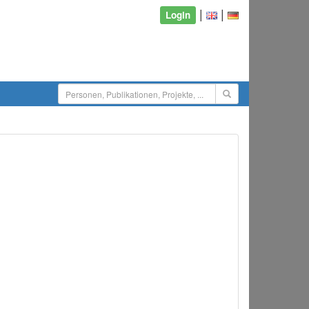
|
|
Login