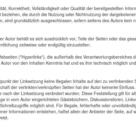
tät, Korrektheit, Vollständigkeit oder Qualität der bereitgestellten In
Art beziehen, die durch die Nutzung oder Nichtnutzung der dargebotenen
, sind grundsätzlich ausgeschlossen, sofern seitens des Autors kein n
 Der Autor behält es sich ausdrücklich vor, Teile der Seiten oder das
ntlichung zeitweise oder endgültig einzustellen.
Webseiten ("Hyperlinks"), die außerhalb des Verantwortungsbereiches d
der Autor von den Inhalten Kenntnis hat und es ihm technisch möglich u
tpunkt der Linksetzung keine illegalen Inhalte auf den zu verlinkenden
haft der verlinkten/verknüpften Seiten hat der Autor keinerlei Einfluss.
 die nach der Linksetzung verändert wurden. Diese Feststellung gilt für 
ge in vom Autor eingerichteten Gästebüchern, Diskussionsforen, Linkve
hreibzugriffe möglich sind. Für illegale, fehlerhafte oder unvollständ
er Informationen entstehen, haftet allein der Anbieter der Seite, auf 
eist.