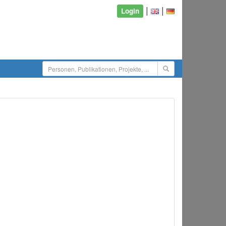
|
|
Login