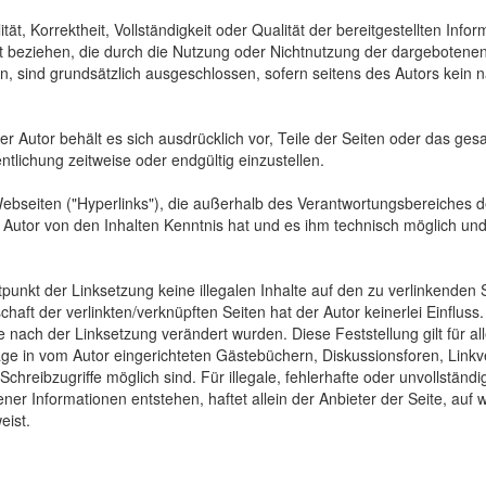
tät, Korrektheit, Vollständigkeit oder Qualität der bereitgestellten In
Art beziehen, die durch die Nutzung oder Nichtnutzung der dargebotenen
, sind grundsätzlich ausgeschlossen, sofern seitens des Autors kein n
 Der Autor behält es sich ausdrücklich vor, Teile der Seiten oder das
ntlichung zeitweise oder endgültig einzustellen.
Webseiten ("Hyperlinks"), die außerhalb des Verantwortungsbereiches d
der Autor von den Inhalten Kenntnis hat und es ihm technisch möglich u
tpunkt der Linksetzung keine illegalen Inhalte auf den zu verlinkenden
haft der verlinkten/verknüpften Seiten hat der Autor keinerlei Einfluss.
 die nach der Linksetzung verändert wurden. Diese Feststellung gilt für 
ge in vom Autor eingerichteten Gästebüchern, Diskussionsforen, Linkve
hreibzugriffe möglich sind. Für illegale, fehlerhafte oder unvollständ
er Informationen entstehen, haftet allein der Anbieter der Seite, auf 
eist.