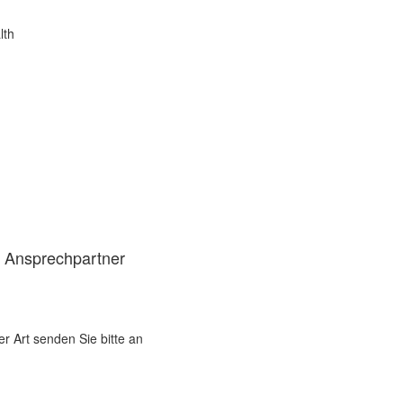
lth
d Ansprechpartner
er Art senden Sie bitte an