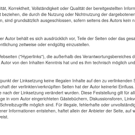
tät, Korrektheit, Vollständigkeit oder Qualität der bereitgestellten In
Art beziehen, die durch die Nutzung oder Nichtnutzung der dargebotenen
, sind grundsätzlich ausgeschlossen, sofern seitens des Autors kein n
 Der Autor behält es sich ausdrücklich vor, Teile der Seiten oder das
ntlichung zeitweise oder endgültig einzustellen.
Webseiten ("Hyperlinks"), die außerhalb des Verantwortungsbereiches d
der Autor von den Inhalten Kenntnis hat und es ihm technisch möglich u
tpunkt der Linksetzung keine illegalen Inhalte auf den zu verlinkenden
haft der verlinkten/verknüpften Seiten hat der Autor keinerlei Einfluss.
 die nach der Linksetzung verändert wurden. Diese Feststellung gilt für 
ge in vom Autor eingerichteten Gästebüchern, Diskussionsforen, Linkve
hreibzugriffe möglich sind. Für illegale, fehlerhafte oder unvollständ
er Informationen entstehen, haftet allein der Anbieter der Seite, auf 
eist.