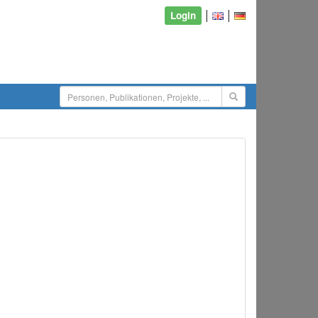
|
|
Login