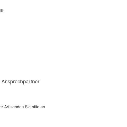
lth
d Ansprechpartner
er Art senden Sie bitte an