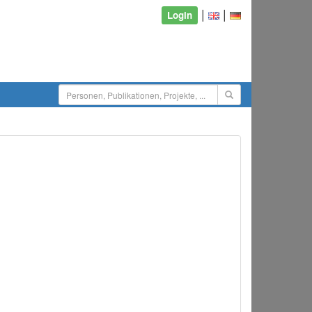
|
|
Login