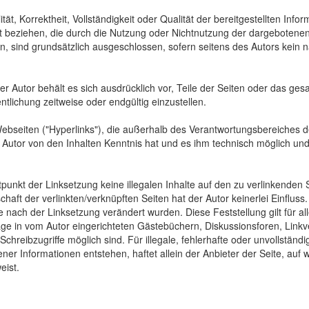
tät, Korrektheit, Vollständigkeit oder Qualität der bereitgestellten In
Art beziehen, die durch die Nutzung oder Nichtnutzung der dargebotenen
, sind grundsätzlich ausgeschlossen, sofern seitens des Autors kein n
 Der Autor behält es sich ausdrücklich vor, Teile der Seiten oder das
ntlichung zeitweise oder endgültig einzustellen.
Webseiten ("Hyperlinks"), die außerhalb des Verantwortungsbereiches d
der Autor von den Inhalten Kenntnis hat und es ihm technisch möglich u
tpunkt der Linksetzung keine illegalen Inhalte auf den zu verlinkenden
haft der verlinkten/verknüpften Seiten hat der Autor keinerlei Einfluss.
 die nach der Linksetzung verändert wurden. Diese Feststellung gilt für 
ge in vom Autor eingerichteten Gästebüchern, Diskussionsforen, Linkve
hreibzugriffe möglich sind. Für illegale, fehlerhafte oder unvollständ
er Informationen entstehen, haftet allein der Anbieter der Seite, auf 
eist.