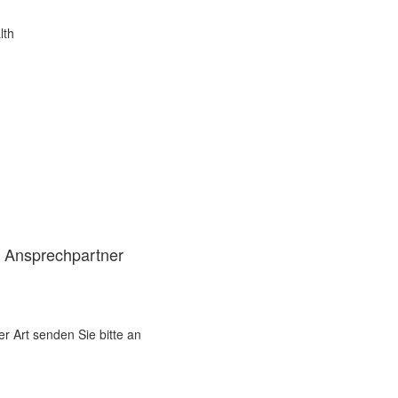
lth
d Ansprechpartner
er Art senden Sie bitte an