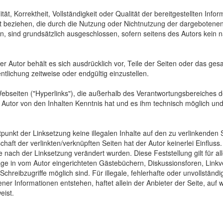
tät, Korrektheit, Vollständigkeit oder Qualität der bereitgestellten In
Art beziehen, die durch die Nutzung oder Nichtnutzung der dargebotenen
, sind grundsätzlich ausgeschlossen, sofern seitens des Autors kein n
 Der Autor behält es sich ausdrücklich vor, Teile der Seiten oder das
ntlichung zeitweise oder endgültig einzustellen.
Webseiten ("Hyperlinks"), die außerhalb des Verantwortungsbereiches d
der Autor von den Inhalten Kenntnis hat und es ihm technisch möglich u
tpunkt der Linksetzung keine illegalen Inhalte auf den zu verlinkenden
haft der verlinkten/verknüpften Seiten hat der Autor keinerlei Einfluss.
 die nach der Linksetzung verändert wurden. Diese Feststellung gilt für 
ge in vom Autor eingerichteten Gästebüchern, Diskussionsforen, Linkve
hreibzugriffe möglich sind. Für illegale, fehlerhafte oder unvollständ
er Informationen entstehen, haftet allein der Anbieter der Seite, auf 
eist.