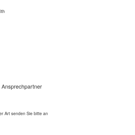
lth
d Ansprechpartner
er Art senden Sie bitte an