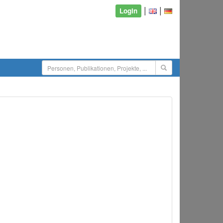
|
|
Login