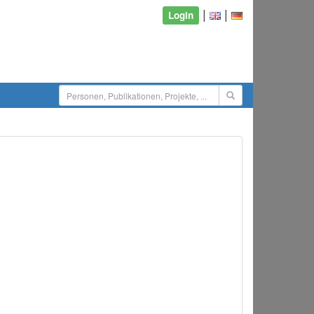
|
|
Login