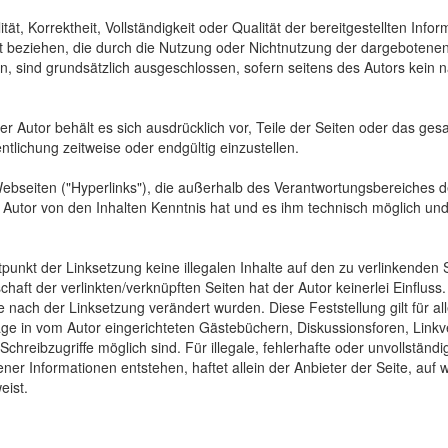
tät, Korrektheit, Vollständigkeit oder Qualität der bereitgestellten In
Art beziehen, die durch die Nutzung oder Nichtnutzung der dargebotenen
, sind grundsätzlich ausgeschlossen, sofern seitens des Autors kein n
 Der Autor behält es sich ausdrücklich vor, Teile der Seiten oder das
ntlichung zeitweise oder endgültig einzustellen.
Webseiten ("Hyperlinks"), die außerhalb des Verantwortungsbereiches d
der Autor von den Inhalten Kenntnis hat und es ihm technisch möglich u
tpunkt der Linksetzung keine illegalen Inhalte auf den zu verlinkenden
haft der verlinkten/verknüpften Seiten hat der Autor keinerlei Einfluss.
 die nach der Linksetzung verändert wurden. Diese Feststellung gilt für 
ge in vom Autor eingerichteten Gästebüchern, Diskussionsforen, Linkve
hreibzugriffe möglich sind. Für illegale, fehlerhafte oder unvollständ
er Informationen entstehen, haftet allein der Anbieter der Seite, auf 
eist.