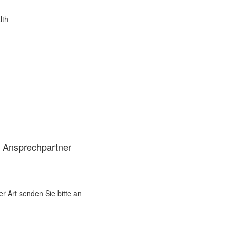
lth
d Ansprechpartner
er Art senden Sie bitte an