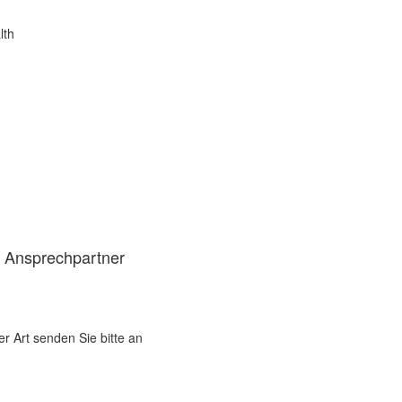
lth
d Ansprechpartner
er Art senden Sie bitte an