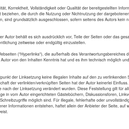
tät, Korrektheit, Vollständigkeit oder Qualität der bereitgestellten In
Art beziehen, die durch die Nutzung oder Nichtnutzung der dargebotenen
, sind grundsätzlich ausgeschlossen, sofern seitens des Autors kein n
 Der Autor behält es sich ausdrücklich vor, Teile der Seiten oder das
ntlichung zeitweise oder endgültig einzustellen.
Webseiten ("Hyperlinks"), die außerhalb des Verantwortungsbereiches d
der Autor von den Inhalten Kenntnis hat und es ihm technisch möglich u
tpunkt der Linksetzung keine illegalen Inhalte auf den zu verlinkenden
haft der verlinkten/verknüpften Seiten hat der Autor keinerlei Einfluss.
 die nach der Linksetzung verändert wurden. Diese Feststellung gilt für 
ge in vom Autor eingerichteten Gästebüchern, Diskussionsforen, Linkve
hreibzugriffe möglich sind. Für illegale, fehlerhafte oder unvollständ
er Informationen entstehen, haftet allein der Anbieter der Seite, auf 
eist.