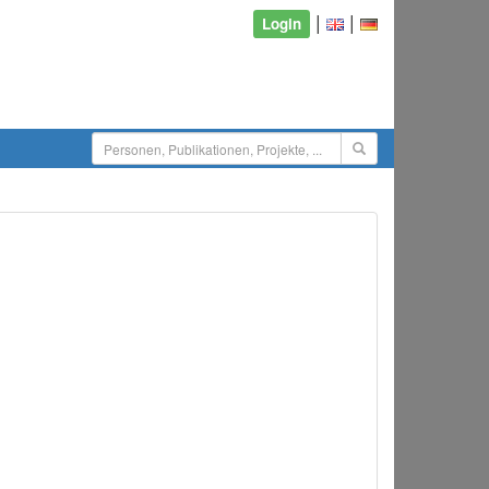
|
|
Login