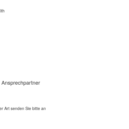
lth
d Ansprechpartner
er Art senden Sie bitte an