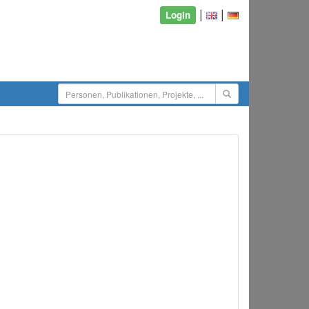
|
|
Login