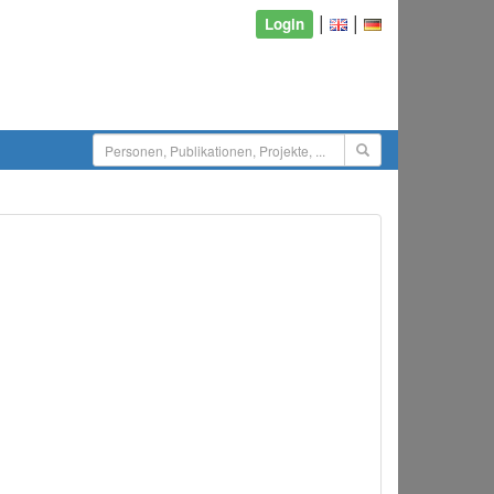
|
|
Login