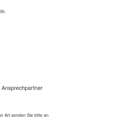
lth
d Ansprechpartner
er Art senden Sie bitte an