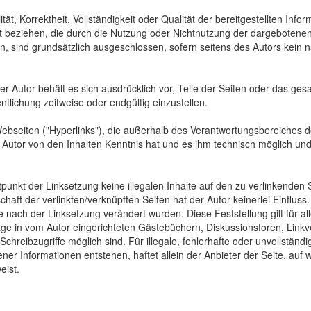
tät, Korrektheit, Vollständigkeit oder Qualität der bereitgestellten In
Art beziehen, die durch die Nutzung oder Nichtnutzung der dargebotenen
, sind grundsätzlich ausgeschlossen, sofern seitens des Autors kein n
 Der Autor behält es sich ausdrücklich vor, Teile der Seiten oder das
ntlichung zeitweise oder endgültig einzustellen.
Webseiten ("Hyperlinks"), die außerhalb des Verantwortungsbereiches d
der Autor von den Inhalten Kenntnis hat und es ihm technisch möglich u
tpunkt der Linksetzung keine illegalen Inhalte auf den zu verlinkenden
haft der verlinkten/verknüpften Seiten hat der Autor keinerlei Einfluss.
 die nach der Linksetzung verändert wurden. Diese Feststellung gilt für 
ge in vom Autor eingerichteten Gästebüchern, Diskussionsforen, Linkve
hreibzugriffe möglich sind. Für illegale, fehlerhafte oder unvollständ
er Informationen entstehen, haftet allein der Anbieter der Seite, auf 
eist.