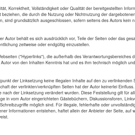
tät, Korrektheit, Vollständigkeit oder Qualität der bereitgestellten In
Art beziehen, die durch die Nutzung oder Nichtnutzung der dargebotenen
, sind grundsätzlich ausgeschlossen, sofern seitens des Autors kein n
 Der Autor behält es sich ausdrücklich vor, Teile der Seiten oder das
ntlichung zeitweise oder endgültig einzustellen.
Webseiten ("Hyperlinks"), die außerhalb des Verantwortungsbereiches d
der Autor von den Inhalten Kenntnis hat und es ihm technisch möglich u
tpunkt der Linksetzung keine illegalen Inhalte auf den zu verlinkenden
haft der verlinkten/verknüpften Seiten hat der Autor keinerlei Einfluss.
 die nach der Linksetzung verändert wurden. Diese Feststellung gilt für 
ge in vom Autor eingerichteten Gästebüchern, Diskussionsforen, Linkve
hreibzugriffe möglich sind. Für illegale, fehlerhafte oder unvollständ
er Informationen entstehen, haftet allein der Anbieter der Seite, auf 
eist.