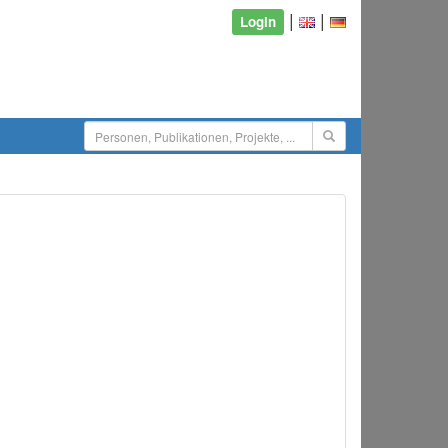
|
|
Login