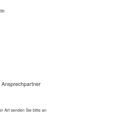
lth
d Ansprechpartner
er Art senden Sie bitte an