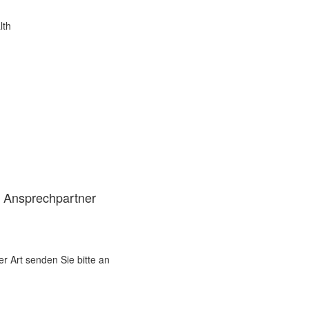
lth
d Ansprechpartner
er Art senden Sie bitte an