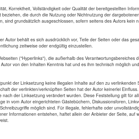
tät, Korrektheit, Vollständigkeit oder Qualität der bereitgestellten In
Art beziehen, die durch die Nutzung oder Nichtnutzung der dargebotenen
, sind grundsätzlich ausgeschlossen, sofern seitens des Autors kein n
 Der Autor behält es sich ausdrücklich vor, Teile der Seiten oder das
ntlichung zeitweise oder endgültig einzustellen.
Webseiten ("Hyperlinks"), die außerhalb des Verantwortungsbereiches d
der Autor von den Inhalten Kenntnis hat und es ihm technisch möglich u
tpunkt der Linksetzung keine illegalen Inhalte auf den zu verlinkenden
haft der verlinkten/verknüpften Seiten hat der Autor keinerlei Einfluss.
 die nach der Linksetzung verändert wurden. Diese Feststellung gilt für 
ge in vom Autor eingerichteten Gästebüchern, Diskussionsforen, Linkve
hreibzugriffe möglich sind. Für illegale, fehlerhafte oder unvollständ
er Informationen entstehen, haftet allein der Anbieter der Seite, auf 
eist.