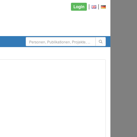
|
|
Login