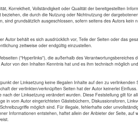
tät, Korrektheit, Vollständigkeit oder Qualität der bereitgestellten In
Art beziehen, die durch die Nutzung oder Nichtnutzung der dargebotenen
, sind grundsätzlich ausgeschlossen, sofern seitens des Autors kein n
 Der Autor behält es sich ausdrücklich vor, Teile der Seiten oder das
ntlichung zeitweise oder endgültig einzustellen.
Webseiten ("Hyperlinks"), die außerhalb des Verantwortungsbereiches d
der Autor von den Inhalten Kenntnis hat und es ihm technisch möglich u
tpunkt der Linksetzung keine illegalen Inhalte auf den zu verlinkenden
haft der verlinkten/verknüpften Seiten hat der Autor keinerlei Einfluss.
 die nach der Linksetzung verändert wurden. Diese Feststellung gilt für 
ge in vom Autor eingerichteten Gästebüchern, Diskussionsforen, Linkve
hreibzugriffe möglich sind. Für illegale, fehlerhafte oder unvollständ
er Informationen entstehen, haftet allein der Anbieter der Seite, auf 
eist.