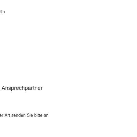
lth
d Ansprechpartner
er Art senden Sie bitte an