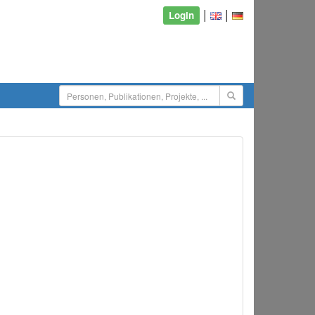
|
|
Login