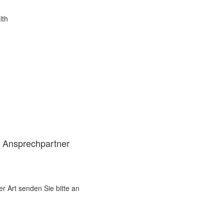
lth
d Ansprechpartner
er Art senden Sie bitte an