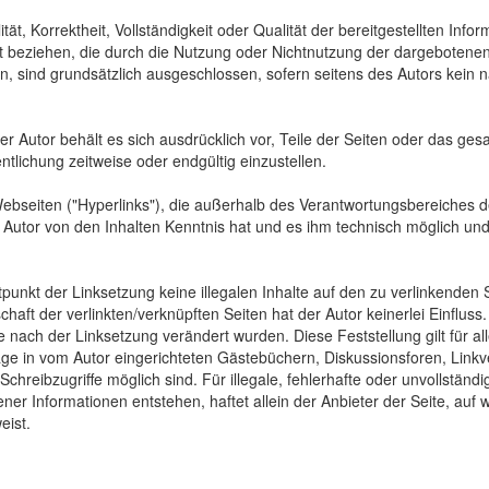
tät, Korrektheit, Vollständigkeit oder Qualität der bereitgestellten In
Art beziehen, die durch die Nutzung oder Nichtnutzung der dargebotenen
, sind grundsätzlich ausgeschlossen, sofern seitens des Autors kein n
 Der Autor behält es sich ausdrücklich vor, Teile der Seiten oder das
ntlichung zeitweise oder endgültig einzustellen.
Webseiten ("Hyperlinks"), die außerhalb des Verantwortungsbereiches d
der Autor von den Inhalten Kenntnis hat und es ihm technisch möglich u
tpunkt der Linksetzung keine illegalen Inhalte auf den zu verlinkenden
haft der verlinkten/verknüpften Seiten hat der Autor keinerlei Einfluss.
 die nach der Linksetzung verändert wurden. Diese Feststellung gilt für 
ge in vom Autor eingerichteten Gästebüchern, Diskussionsforen, Linkve
hreibzugriffe möglich sind. Für illegale, fehlerhafte oder unvollständ
er Informationen entstehen, haftet allein der Anbieter der Seite, auf 
eist.