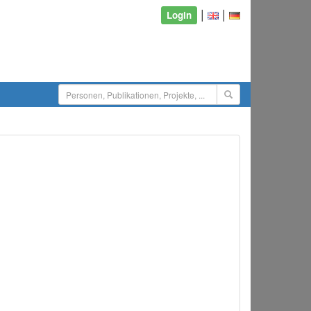
|
|
Login