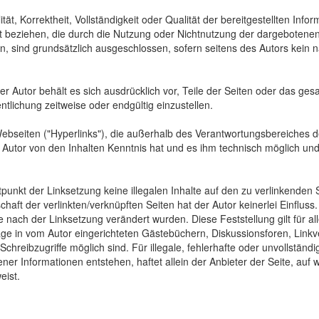
tät, Korrektheit, Vollständigkeit oder Qualität der bereitgestellten In
Art beziehen, die durch die Nutzung oder Nichtnutzung der dargebotenen
, sind grundsätzlich ausgeschlossen, sofern seitens des Autors kein n
 Der Autor behält es sich ausdrücklich vor, Teile der Seiten oder das
ntlichung zeitweise oder endgültig einzustellen.
Webseiten ("Hyperlinks"), die außerhalb des Verantwortungsbereiches d
der Autor von den Inhalten Kenntnis hat und es ihm technisch möglich u
tpunkt der Linksetzung keine illegalen Inhalte auf den zu verlinkenden
haft der verlinkten/verknüpften Seiten hat der Autor keinerlei Einfluss.
 die nach der Linksetzung verändert wurden. Diese Feststellung gilt für 
ge in vom Autor eingerichteten Gästebüchern, Diskussionsforen, Linkve
hreibzugriffe möglich sind. Für illegale, fehlerhafte oder unvollständ
er Informationen entstehen, haftet allein der Anbieter der Seite, auf 
eist.