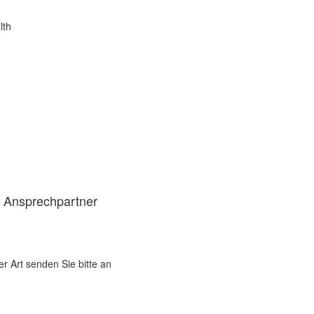
lth
d Ansprechpartner
er Art senden Sie bitte an