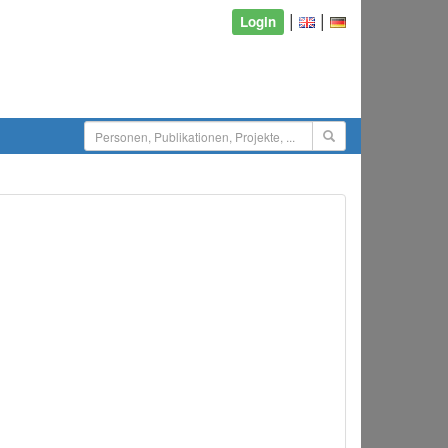
|
|
Login