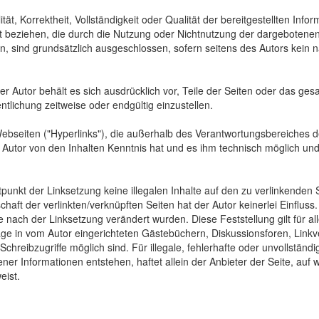
tät, Korrektheit, Vollständigkeit oder Qualität der bereitgestellten In
Art beziehen, die durch die Nutzung oder Nichtnutzung der dargebotenen
, sind grundsätzlich ausgeschlossen, sofern seitens des Autors kein n
 Der Autor behält es sich ausdrücklich vor, Teile der Seiten oder das
ntlichung zeitweise oder endgültig einzustellen.
Webseiten ("Hyperlinks"), die außerhalb des Verantwortungsbereiches d
der Autor von den Inhalten Kenntnis hat und es ihm technisch möglich u
tpunkt der Linksetzung keine illegalen Inhalte auf den zu verlinkenden
haft der verlinkten/verknüpften Seiten hat der Autor keinerlei Einfluss.
 die nach der Linksetzung verändert wurden. Diese Feststellung gilt für 
ge in vom Autor eingerichteten Gästebüchern, Diskussionsforen, Linkve
hreibzugriffe möglich sind. Für illegale, fehlerhafte oder unvollständ
er Informationen entstehen, haftet allein der Anbieter der Seite, auf 
eist.