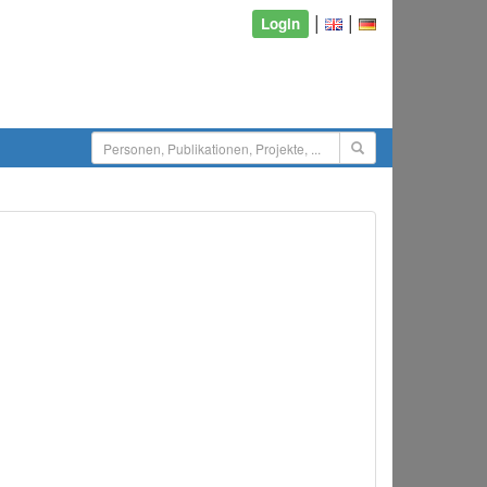
|
|
Login