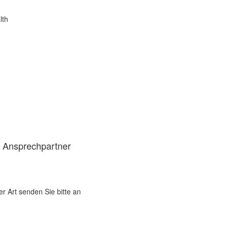
lth
d Ansprechpartner
er Art senden Sie bitte an