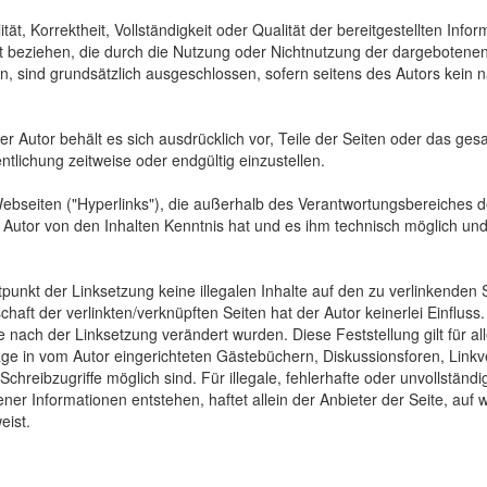
tät, Korrektheit, Vollständigkeit oder Qualität der bereitgestellten In
Art beziehen, die durch die Nutzung oder Nichtnutzung der dargebotenen
, sind grundsätzlich ausgeschlossen, sofern seitens des Autors kein n
 Der Autor behält es sich ausdrücklich vor, Teile der Seiten oder das
ntlichung zeitweise oder endgültig einzustellen.
Webseiten ("Hyperlinks"), die außerhalb des Verantwortungsbereiches d
der Autor von den Inhalten Kenntnis hat und es ihm technisch möglich u
tpunkt der Linksetzung keine illegalen Inhalte auf den zu verlinkenden
haft der verlinkten/verknüpften Seiten hat der Autor keinerlei Einfluss.
 die nach der Linksetzung verändert wurden. Diese Feststellung gilt für 
ge in vom Autor eingerichteten Gästebüchern, Diskussionsforen, Linkve
hreibzugriffe möglich sind. Für illegale, fehlerhafte oder unvollständ
er Informationen entstehen, haftet allein der Anbieter der Seite, auf 
eist.