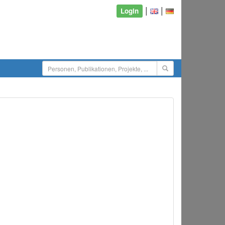
|
|
Login