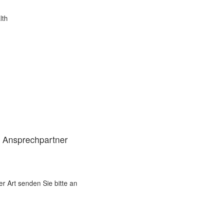
lth
d Ansprechpartner
er Art senden Sie bitte an