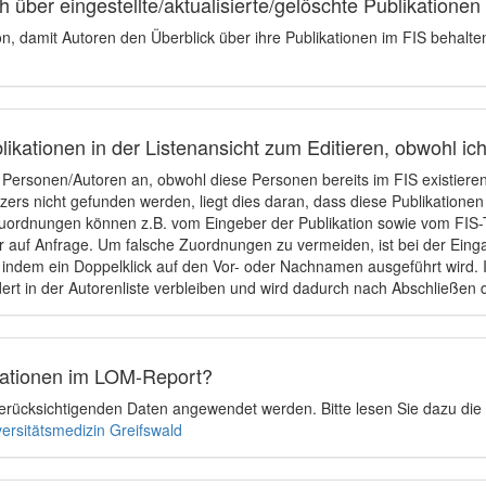
 über eingestellte/aktualisierte/gelöschte Publikationen
ion, damit Autoren den Überblick über ihre Publikationen im FIS behalt
ikationen in der Listenansicht zum Editieren, obwohl ic
e Personen/Autoren an, obwohl diese Personen bereits im FIS existier
tzers nicht gefunden werden, liegt dies daran, dass diese Publikationen
uordnungen können z.B. vom Eingeber der Publikation sowie vom FIS-T
 auf Anfrage. Um falsche Zuordnungen zu vermeiden, ist bei der Einga
indem ein Doppelklick auf den Vor- oder Nachnamen ausgeführt wird. Is
ert in der Autorenliste verbleiben und wird dadurch nach Abschließen 
ikationen im LOM-Report?
u berücksichtigenden Daten angewendet werden. Bitte lesen Sie dazu die
versitätsmedizin Greifswald