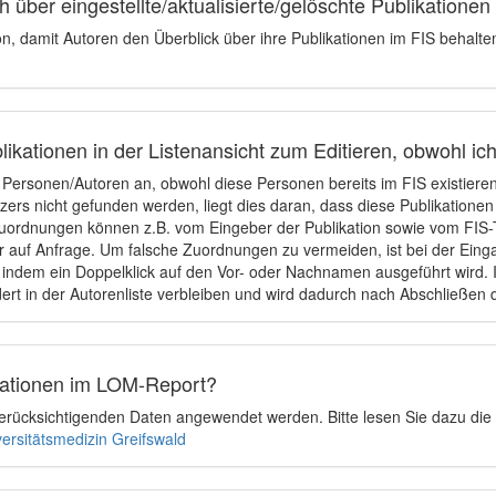
 über eingestellte/aktualisierte/gelöschte Publikationen
ion, damit Autoren den Überblick über ihre Publikationen im FIS behalt
ikationen in der Listenansicht zum Editieren, obwohl ic
e Personen/Autoren an, obwohl diese Personen bereits im FIS existier
tzers nicht gefunden werden, liegt dies daran, dass diese Publikationen
uordnungen können z.B. vom Eingeber der Publikation sowie vom FIS-T
 auf Anfrage. Um falsche Zuordnungen zu vermeiden, ist bei der Einga
indem ein Doppelklick auf den Vor- oder Nachnamen ausgeführt wird. Is
ert in der Autorenliste verbleiben und wird dadurch nach Abschließen 
ikationen im LOM-Report?
u berücksichtigenden Daten angewendet werden. Bitte lesen Sie dazu die
versitätsmedizin Greifswald