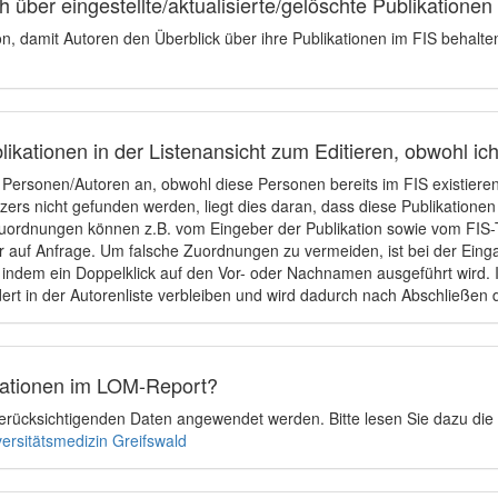
 über eingestellte/aktualisierte/gelöschte Publikationen
ion, damit Autoren den Überblick über ihre Publikationen im FIS behalt
ikationen in der Listenansicht zum Editieren, obwohl ic
e Personen/Autoren an, obwohl diese Personen bereits im FIS existier
tzers nicht gefunden werden, liegt dies daran, dass diese Publikationen
uordnungen können z.B. vom Eingeber der Publikation sowie vom FIS-T
 auf Anfrage. Um falsche Zuordnungen zu vermeiden, ist bei der Einga
indem ein Doppelklick auf den Vor- oder Nachnamen ausgeführt wird. Is
ert in der Autorenliste verbleiben und wird dadurch nach Abschließen 
ikationen im LOM-Report?
u berücksichtigenden Daten angewendet werden. Bitte lesen Sie dazu die
versitätsmedizin Greifswald