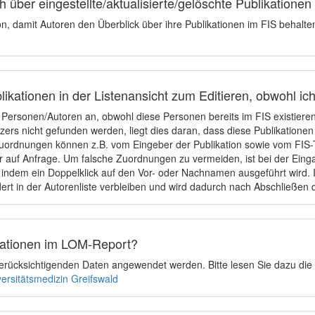
 über eingestellte/aktualisierte/gelöschte Publikationen
ion, damit Autoren den Überblick über ihre Publikationen im FIS behalt
ikationen in der Listenansicht zum Editieren, obwohl ic
e Personen/Autoren an, obwohl diese Personen bereits im FIS existier
tzers nicht gefunden werden, liegt dies daran, dass diese Publikationen
uordnungen können z.B. vom Eingeber der Publikation sowie vom FIS-T
 auf Anfrage. Um falsche Zuordnungen zu vermeiden, ist bei der Einga
indem ein Doppelklick auf den Vor- oder Nachnamen ausgeführt wird. Is
ert in der Autorenliste verbleiben und wird dadurch nach Abschließen 
ikationen im LOM-Report?
u berücksichtigenden Daten angewendet werden. Bitte lesen Sie dazu die
versitätsmedizin Greifswald