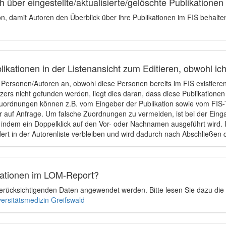
 über eingestellte/aktualisierte/gelöschte Publikationen
ion, damit Autoren den Überblick über ihre Publikationen im FIS behalt
ikationen in der Listenansicht zum Editieren, obwohl ic
e Personen/Autoren an, obwohl diese Personen bereits im FIS existier
tzers nicht gefunden werden, liegt dies daran, dass diese Publikationen
uordnungen können z.B. vom Eingeber der Publikation sowie vom FIS-T
 auf Anfrage. Um falsche Zuordnungen zu vermeiden, ist bei der Einga
indem ein Doppelklick auf den Vor- oder Nachnamen ausgeführt wird. Is
ert in der Autorenliste verbleiben und wird dadurch nach Abschließen 
ikationen im LOM-Report?
u berücksichtigenden Daten angewendet werden. Bitte lesen Sie dazu die
versitätsmedizin Greifswald