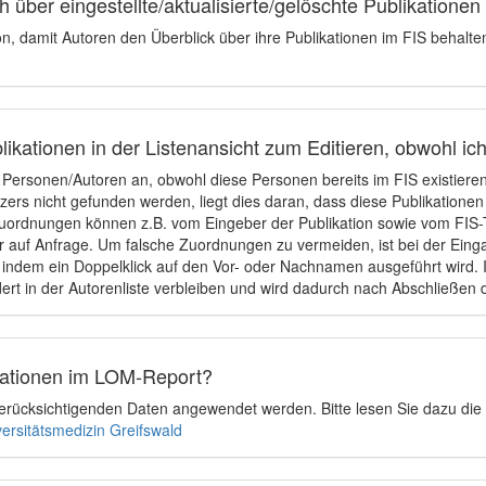
 über eingestellte/aktualisierte/gelöschte Publikationen
ion, damit Autoren den Überblick über ihre Publikationen im FIS behalt
ikationen in der Listenansicht zum Editieren, obwohl ic
e Personen/Autoren an, obwohl diese Personen bereits im FIS existier
tzers nicht gefunden werden, liegt dies daran, dass diese Publikationen
uordnungen können z.B. vom Eingeber der Publikation sowie vom FIS-T
 auf Anfrage. Um falsche Zuordnungen zu vermeiden, ist bei der Einga
indem ein Doppelklick auf den Vor- oder Nachnamen ausgeführt wird. Is
ert in der Autorenliste verbleiben und wird dadurch nach Abschließen 
ikationen im LOM-Report?
u berücksichtigenden Daten angewendet werden. Bitte lesen Sie dazu die
versitätsmedizin Greifswald