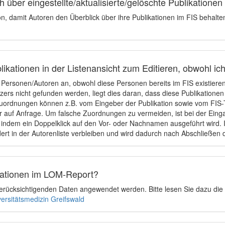
 über eingestellte/aktualisierte/gelöschte Publikationen
ion, damit Autoren den Überblick über ihre Publikationen im FIS behalt
ikationen in der Listenansicht zum Editieren, obwohl ic
e Personen/Autoren an, obwohl diese Personen bereits im FIS existier
tzers nicht gefunden werden, liegt dies daran, dass diese Publikationen
uordnungen können z.B. vom Eingeber der Publikation sowie vom FIS-T
 auf Anfrage. Um falsche Zuordnungen zu vermeiden, ist bei der Einga
indem ein Doppelklick auf den Vor- oder Nachnamen ausgeführt wird. Is
ert in der Autorenliste verbleiben und wird dadurch nach Abschließen 
ikationen im LOM-Report?
u berücksichtigenden Daten angewendet werden. Bitte lesen Sie dazu die
versitätsmedizin Greifswald