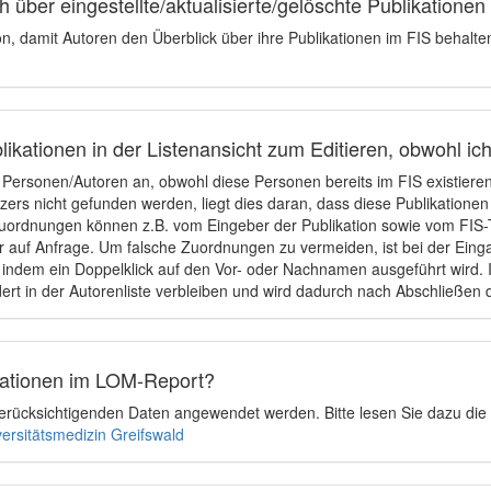
 über eingestellte/aktualisierte/gelöschte Publikationen
ion, damit Autoren den Überblick über ihre Publikationen im FIS behalt
ikationen in der Listenansicht zum Editieren, obwohl ic
e Personen/Autoren an, obwohl diese Personen bereits im FIS existier
tzers nicht gefunden werden, liegt dies daran, dass diese Publikationen
uordnungen können z.B. vom Eingeber der Publikation sowie vom FIS-T
 auf Anfrage. Um falsche Zuordnungen zu vermeiden, ist bei der Einga
indem ein Doppelklick auf den Vor- oder Nachnamen ausgeführt wird. Is
ert in der Autorenliste verbleiben und wird dadurch nach Abschließen 
ikationen im LOM-Report?
u berücksichtigenden Daten angewendet werden. Bitte lesen Sie dazu die
versitätsmedizin Greifswald