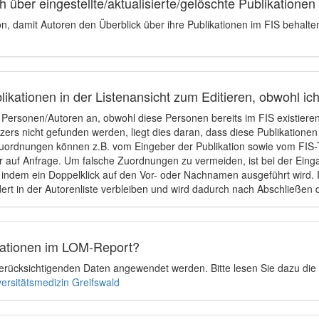
 über eingestellte/aktualisierte/gelöschte Publikationen
ion, damit Autoren den Überblick über ihre Publikationen im FIS behalt
ikationen in der Listenansicht zum Editieren, obwohl ic
e Personen/Autoren an, obwohl diese Personen bereits im FIS existier
tzers nicht gefunden werden, liegt dies daran, dass diese Publikationen
uordnungen können z.B. vom Eingeber der Publikation sowie vom FIS-T
 auf Anfrage. Um falsche Zuordnungen zu vermeiden, ist bei der Einga
indem ein Doppelklick auf den Vor- oder Nachnamen ausgeführt wird. Is
ert in der Autorenliste verbleiben und wird dadurch nach Abschließen 
ikationen im LOM-Report?
u berücksichtigenden Daten angewendet werden. Bitte lesen Sie dazu die
versitätsmedizin Greifswald